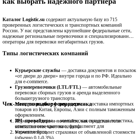
как выбрать надежного партнера
Каталог Logistic.su
содержит актуальную базу из 715
проверенных логистических и транспортных компаний
России. У нас представлены крупнейшие федеральные сети,
надежные региональные перевозчики и специализированные
операторы для перевозки негабаритных грузов.
Типы логистических компаний
Курьерские службы
— доставка документов и посылок
«от двери до двери» внутри города и по РФ. Идеально
для e-commerce.
Грузоперевозчики (LTL/FTL)
— автомобильные
перевозки сборных грузов и аренда выделенного
большегрузного транспорта.
Чек-лист по выбору перевозчика
Международные форвардеры
— доставка импортных
товаров из Китая, Европы, Азии с полным таможенным
оформлением.
3PL провайдеры
— комплексная складская логистика,
Изучите рейтинг и почитайте, как представители
ответственное хранение, фулфилмент для
компании отвечают на отзывы.
маркетплейсов.
Уточните процент страховки от объявленной стоимости
(обычно 0.1-0.3%).