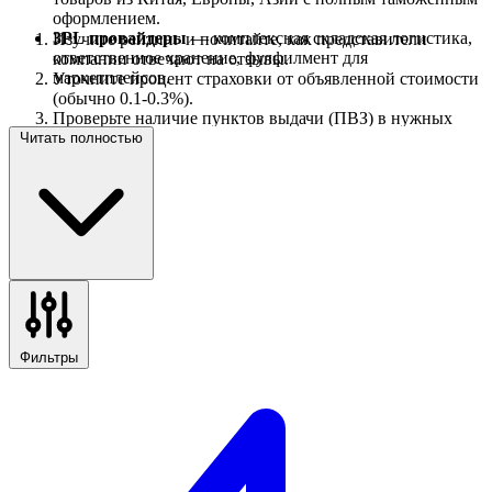
оформлением.
3PL провайдеры
— комплексная складская логистика,
Изучите рейтинг и почитайте, как представители
ответственное хранение, фулфилмент для
компании отвечают на отзывы.
маркетплейсов.
Уточните процент страховки от объявленной стоимости
(обычно 0.1-0.3%).
Проверьте наличие пунктов выдачи (ПВЗ) в нужных
вам населенных пунктах.
Читать полностью
Убедитесь в наличии онлайн-трекинга в личном
кабинете.
Фильтры