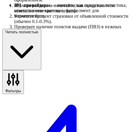
3PL провайдеры
— комплексная складская логистика,
Изучите рейтинг и почитайте, как представители
ответственное хранение, фулфилмент для
компании отвечают на отзывы.
маркетплейсов.
Уточните процент страховки от объявленной стоимости
(обычно 0.1-0.3%).
Проверьте наличие пунктов выдачи (ПВЗ) в нужных
вам населенных пунктах.
Читать полностью
Убедитесь в наличии онлайн-трекинга в личном
кабинете.
Фильтры