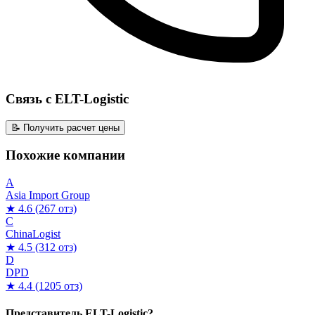
Связь с ELT-Logistic
📝 Получить расчет цены
Похожие компании
A
Asia Import Group
★ 4.6
(267 отз)
C
ChinaLogist
★ 4.5
(312 отз)
D
DPD
★ 4.4
(1205 отз)
Представитель ELT-Logistic?