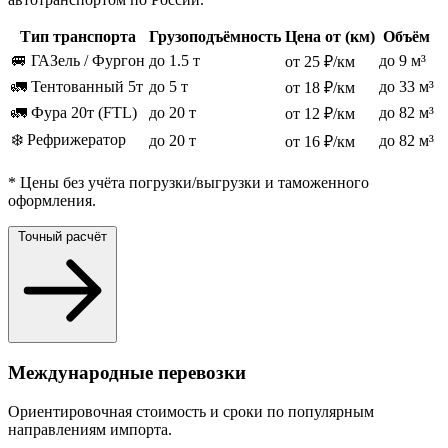
Тип транспорта
Грузоподъёмность
Цена от (км)
Объём
🚐 ГАЗель / Фургон
до 1.5 т
до 9 м³
от 25 ₽/км
🚛 Тентованный 5т
до 5 т
до 33 м³
от 18 ₽/км
🚛 Фура 20т (FTL)
до 20 т
до 82 м³
от 12 ₽/км
❄️ Рефрижератор
до 20 т
до 82 м³
от 16 ₽/км
* Цены без учёта погрузки/выгрузки и таможенного
оформления.
Точный расчёт
Международные перевозки
Ориентировочная стоимость и сроки по популярным
направлениям импорта.