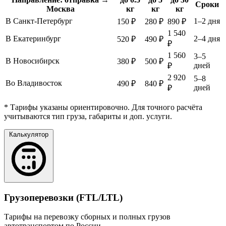
Сроки
Москва
кг
кг
кг
В Санкт-Петербург
1–2 дня
150 ₽
280 ₽
890 ₽
1 540
В Екатеринбург
2–4 дня
520 ₽
490 ₽
₽
1 560
3–5
В Новосибирск
380 ₽
500 ₽
дней
₽
2 920
5–8
Во Владивосток
490 ₽
840 ₽
дней
₽
* Тарифы указаны ориентировочно. Для точного расчёта
учитываются тип груза, габариты и доп. услуги.
Калькулятор
Грузоперевозки (FTL/LTL)
Тарифы на перевозку сборных и полных грузов
автотранспортом по России.