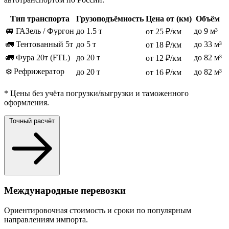
Тип транспорта
Грузоподъёмность
Цена от (км)
Объём
🚐 ГАЗель / Фургон
до 1.5 т
до 9 м³
от 25 ₽/км
🚛 Тентованный 5т
до 5 т
до 33 м³
от 18 ₽/км
🚛 Фура 20т (FTL)
до 20 т
до 82 м³
от 12 ₽/км
❄️ Рефрижератор
до 20 т
до 82 м³
от 16 ₽/км
* Цены без учёта погрузки/выгрузки и таможенного
оформления.
Точный расчёт
Международные перевозки
Ориентировочная стоимость и сроки по популярным
направлениям импорта.