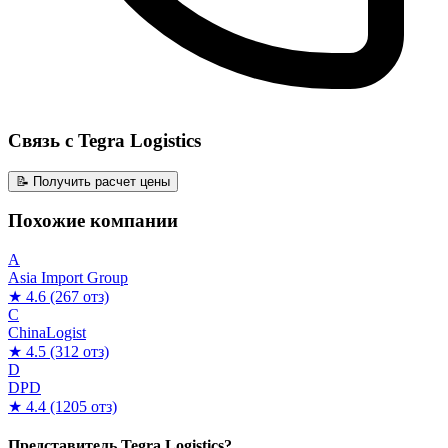
Связь с Tegra Logistics
📝 Получить расчет цены
Похожие компании
A
Asia Import Group
★ 4.6
(267 отз)
C
ChinaLogist
★ 4.5
(312 отз)
D
DPD
★ 4.4
(1205 отз)
Представитель Tegra Logistics?