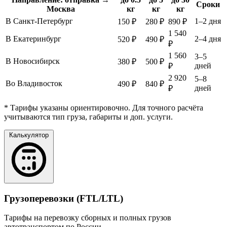
Сроки
Москва
кг
кг
кг
В Санкт-Петербург
1–2 дня
150 ₽
280 ₽
890 ₽
1 540
В Екатеринбург
2–4 дня
520 ₽
490 ₽
₽
1 560
3–5
В Новосибирск
380 ₽
500 ₽
дней
₽
2 920
5–8
Во Владивосток
490 ₽
840 ₽
дней
₽
* Тарифы указаны ориентировочно. Для точного расчёта
учитываются тип груза, габариты и доп. услуги.
Калькулятор
Грузоперевозки (FTL/LTL)
Тарифы на перевозку сборных и полных грузов
автотранспортом по России.