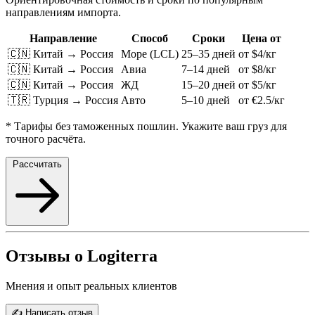
направлениям импорта.
Направление
Способ
Сроки
Цена от
🇨🇳 Китай → Россия
Море (LCL)
25–35 дней
от $4/кг
🇨🇳 Китай → Россия
Авиа
7–14 дней
от $8/кг
🇨🇳 Китай → Россия
ЖД
15–20 дней
от $5/кг
🇹🇷 Турция → Россия
Авто
5–10 дней
от €2.5/кг
* Тарифы без таможенных пошлин. Укажите ваш груз для
точного расчёта.
Рассчитать
Отзывы о Logiterra
Мнения и опыт реальных клиентов
✍️ Написать отзыв