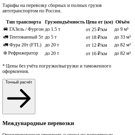
Тарифы на перевозку сборных и полных грузов
автотранспортом по России.
Тип транспорта
Грузоподъёмность
Цена от (км)
Объём
🚐 ГАЗель / Фургон
до 1.5 т
до 9 м³
от 25 ₽/км
🚛 Тентованный 5т
до 5 т
до 33 м³
от 18 ₽/км
🚛 Фура 20т (FTL)
до 20 т
до 82 м³
от 12 ₽/км
❄️ Рефрижератор
до 20 т
до 82 м³
от 16 ₽/км
* Цены без учёта погрузки/выгрузки и таможенного
оформления.
Точный расчёт
Международные перевозки
Ориентировочная стоимость и сроки по популярным