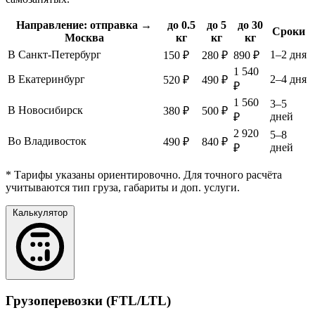
Направление: отправка →
до 0.5
до 5
до 30
Сроки
Москва
кг
кг
кг
В Санкт-Петербург
1–2 дня
150 ₽
280 ₽
890 ₽
1 540
В Екатеринбург
2–4 дня
520 ₽
490 ₽
₽
1 560
3–5
В Новосибирск
380 ₽
500 ₽
дней
₽
2 920
5–8
Во Владивосток
490 ₽
840 ₽
дней
₽
* Тарифы указаны ориентировочно. Для точного расчёта
учитываются тип груза, габариты и доп. услуги.
Калькулятор
Грузоперевозки (FTL/LTL)