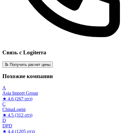
Связь с Logiterra
📝 Получить расчет цены
Похожие компании
A
Asia Import Group
★ 4.6
(267 отз)
C
ChinaLogist
★ 4.5
(312 отз)
D
DPD
★ 4.4
(1205 отз)