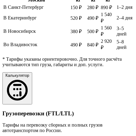
В Санкт-Петербург
1–2 дня
150 ₽
280 ₽
890 ₽
1 540
В Екатеринбург
2–4 дня
520 ₽
490 ₽
₽
1 560
3–5
В Новосибирск
380 ₽
500 ₽
дней
₽
2 920
5–8
Во Владивосток
490 ₽
840 ₽
дней
₽
* Тарифы указаны ориентировочно. Для точного расчёта
учитываются тип груза, габариты и доп. услуги.
Калькулятор
Грузоперевозки (FTL/LTL)
Тарифы на перевозку сборных и полных грузов
автотранспортом по России.