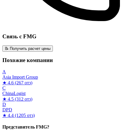
Связь с FMG
📝 Получить расчет цены
Похожие компании
A
Asia Import Group
★ 4.6
(267 отз)
C
ChinaLogist
★ 4.5
(312 отз)
D
DPD
★ 4.4
(1205 отз)
Представитель FMG?