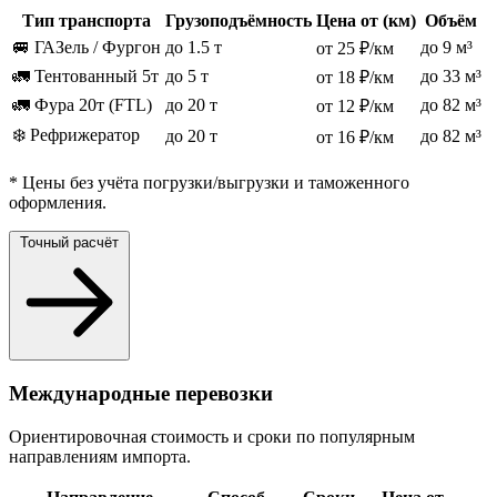
Тип транспорта
Грузоподъёмность
Цена от (км)
Объём
🚐 ГАЗель / Фургон
до 1.5 т
до 9 м³
от 25 ₽/км
🚛 Тентованный 5т
до 5 т
до 33 м³
от 18 ₽/км
🚛 Фура 20т (FTL)
до 20 т
до 82 м³
от 12 ₽/км
❄️ Рефрижератор
до 20 т
до 82 м³
от 16 ₽/км
* Цены без учёта погрузки/выгрузки и таможенного
оформления.
Точный расчёт
Международные перевозки
Ориентировочная стоимость и сроки по популярным
направлениям импорта.