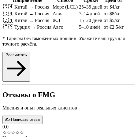
Направление
Способ
Сроки
Цена от
🇨🇳 Китай → Россия
Море (LCL)
25–35 дней
от $4/кг
🇨🇳 Китай → Россия
Авиа
7–14 дней
от $8/кг
🇨🇳 Китай → Россия
ЖД
15–20 дней
от $5/кг
🇹🇷 Турция → Россия
Авто
5–10 дней
от €2.5/кг
* Тарифы без таможенных пошлин. Укажите ваш груз для
точного расчёта.
Рассчитать
Отзывы о FMG
Мнения и опыт реальных клиентов
✍️ Написать отзыв
0.0
☆☆☆☆☆