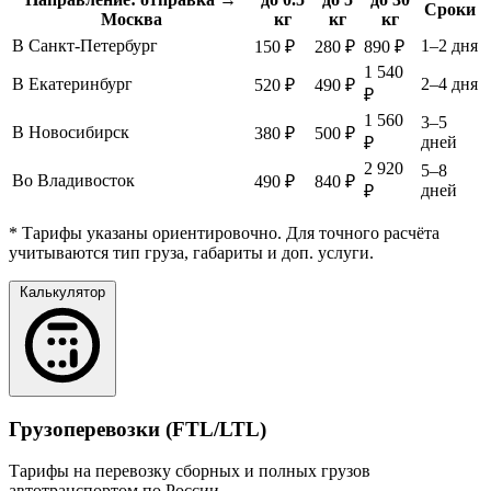
Сроки
Москва
кг
кг
кг
В Санкт-Петербург
1–2 дня
150 ₽
280 ₽
890 ₽
1 540
В Екатеринбург
2–4 дня
520 ₽
490 ₽
₽
1 560
3–5
В Новосибирск
380 ₽
500 ₽
дней
₽
2 920
5–8
Во Владивосток
490 ₽
840 ₽
дней
₽
* Тарифы указаны ориентировочно. Для точного расчёта
учитываются тип груза, габариты и доп. услуги.
Калькулятор
Грузоперевозки (FTL/LTL)
Тарифы на перевозку сборных и полных грузов
автотранспортом по России.