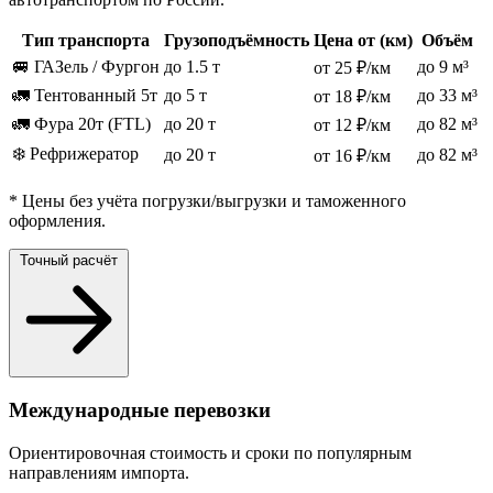
Тип транспорта
Грузоподъёмность
Цена от (км)
Объём
🚐 ГАЗель / Фургон
до 1.5 т
до 9 м³
от 25 ₽/км
🚛 Тентованный 5т
до 5 т
до 33 м³
от 18 ₽/км
🚛 Фура 20т (FTL)
до 20 т
до 82 м³
от 12 ₽/км
❄️ Рефрижератор
до 20 т
до 82 м³
от 16 ₽/км
* Цены без учёта погрузки/выгрузки и таможенного
оформления.
Точный расчёт
Международные перевозки
Ориентировочная стоимость и сроки по популярным
направлениям импорта.