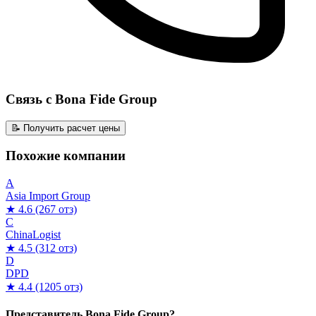
Связь с Bona Fide Group
📝 Получить расчет цены
Похожие компании
A
Asia Import Group
★ 4.6
(267 отз)
C
ChinaLogist
★ 4.5
(312 отз)
D
DPD
★ 4.4
(1205 отз)
Представитель Bona Fide Group?