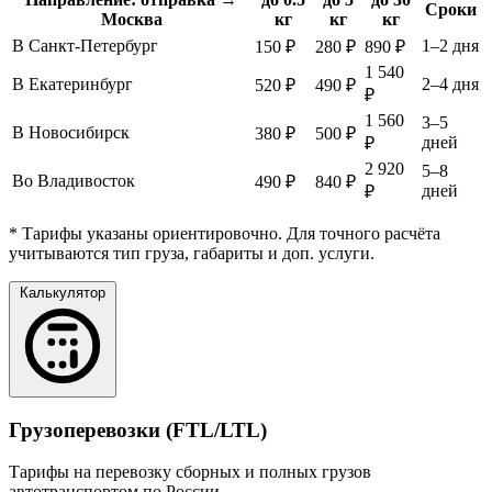
Сроки
Москва
кг
кг
кг
В Санкт-Петербург
1–2 дня
150 ₽
280 ₽
890 ₽
1 540
В Екатеринбург
2–4 дня
520 ₽
490 ₽
₽
1 560
3–5
В Новосибирск
380 ₽
500 ₽
дней
₽
2 920
5–8
Во Владивосток
490 ₽
840 ₽
дней
₽
* Тарифы указаны ориентировочно. Для точного расчёта
учитываются тип груза, габариты и доп. услуги.
Калькулятор
Грузоперевозки (FTL/LTL)
Тарифы на перевозку сборных и полных грузов
автотранспортом по России.