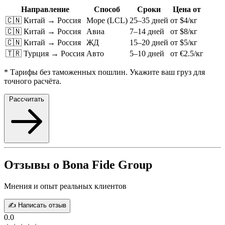
Направление
Способ
Сроки
Цена от
🇨🇳 Китай → Россия
Море (LCL)
25–35 дней
от $4/кг
🇨🇳 Китай → Россия
Авиа
7–14 дней
от $8/кг
🇨🇳 Китай → Россия
ЖД
15–20 дней
от $5/кг
🇹🇷 Турция → Россия
Авто
5–10 дней
от €2.5/кг
* Тарифы без таможенных пошлин. Укажите ваш груз для
точного расчёта.
Рассчитать
Отзывы о Bona Fide Group
Мнения и опыт реальных клиентов
✍️ Написать отзыв
0.0