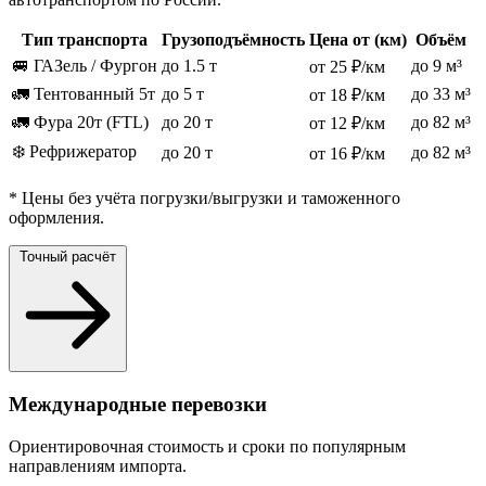
Тип транспорта
Грузоподъёмность
Цена от (км)
Объём
🚐 ГАЗель / Фургон
до 1.5 т
до 9 м³
от 25 ₽/км
🚛 Тентованный 5т
до 5 т
до 33 м³
от 18 ₽/км
🚛 Фура 20т (FTL)
до 20 т
до 82 м³
от 12 ₽/км
❄️ Рефрижератор
до 20 т
до 82 м³
от 16 ₽/км
* Цены без учёта погрузки/выгрузки и таможенного
оформления.
Точный расчёт
Международные перевозки
Ориентировочная стоимость и сроки по популярным
направлениям импорта.