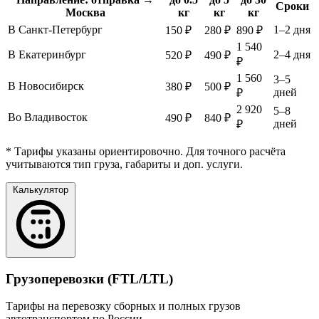
Сроки
Москва
кг
кг
кг
В Санкт-Петербург
1–2 дня
150 ₽
280 ₽
890 ₽
1 540
В Екатеринбург
2–4 дня
520 ₽
490 ₽
₽
1 560
3–5
В Новосибирск
380 ₽
500 ₽
дней
₽
2 920
5–8
Во Владивосток
490 ₽
840 ₽
дней
₽
* Тарифы указаны ориентировочно. Для точного расчёта
учитываются тип груза, габариты и доп. услуги.
Калькулятор
Грузоперевозки (FTL/LTL)
Тарифы на перевозку сборных и полных грузов
автотранспортом по России.