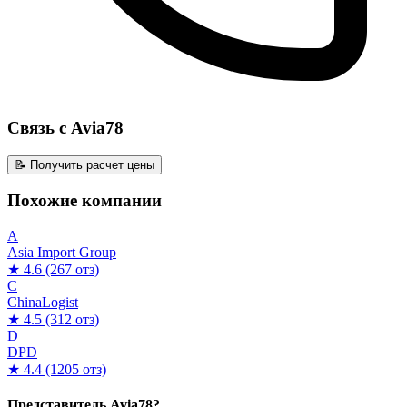
Связь с Avia78
📝 Получить расчет цены
Похожие компании
A
Asia Import Group
★ 4.6
(267 отз)
C
ChinaLogist
★ 4.5
(312 отз)
D
DPD
★ 4.4
(1205 отз)
Представитель Avia78?