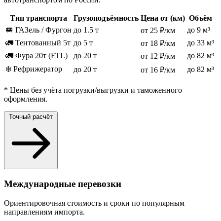
Тип транспорта
Грузоподъёмность
Цена от (км)
Объём
🚐 ГАЗель / Фургон
до 1.5 т
до 9 м³
от 25 ₽/км
🚛 Тентованный 5т
до 5 т
до 33 м³
от 18 ₽/км
🚛 Фура 20т (FTL)
до 20 т
до 82 м³
от 12 ₽/км
❄️ Рефрижератор
до 20 т
до 82 м³
от 16 ₽/км
* Цены без учёта погрузки/выгрузки и таможенного
оформления.
Точный расчёт
Международные перевозки
Ориентировочная стоимость и сроки по популярным
направлениям импорта.