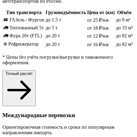
автотранспортом по России.
Тип транспорта
Грузоподъёмность
Цена от (км)
Объём
🚐 ГАЗель / Фургон
до 1.5 т
до 9 м³
от 25 ₽/км
🚛 Тентованный 5т
до 5 т
до 33 м³
от 18 ₽/км
🚛 Фура 20т (FTL)
до 20 т
до 82 м³
от 12 ₽/км
❄️ Рефрижератор
до 20 т
до 82 м³
от 16 ₽/км
* Цены без учёта погрузки/выгрузки и таможенного
оформления.
Точный расчёт
Международные перевозки
Ориентировочная стоимость и сроки по популярным
направлениям импорта.