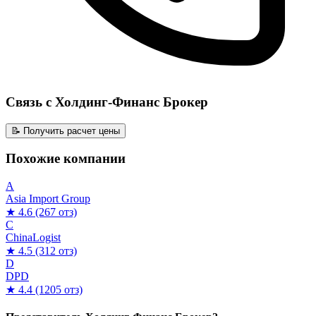
Связь с Холдинг-Финанс Брокер
📝 Получить расчет цены
Похожие компании
A
Asia Import Group
★ 4.6
(267 отз)
C
ChinaLogist
★ 4.5
(312 отз)
D
DPD
★ 4.4
(1205 отз)