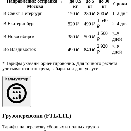
Направление: отправка →
до 0.5
до 5
до 30
Сроки
Москва
кг
кг
кг
В Санкт-Петербург
1–2 дня
150 ₽
280 ₽
890 ₽
1 540
В Екатеринбург
2–4 дня
520 ₽
490 ₽
₽
1 560
3–5
В Новосибирск
380 ₽
500 ₽
дней
₽
2 920
5–8
Во Владивосток
490 ₽
840 ₽
дней
₽
* Тарифы указаны ориентировочно. Для точного расчёта
учитываются тип груза, габариты и доп. услуги.
Калькулятор
Грузоперевозки (FTL/LTL)
Тарифы на перевозку сборных и полных грузов