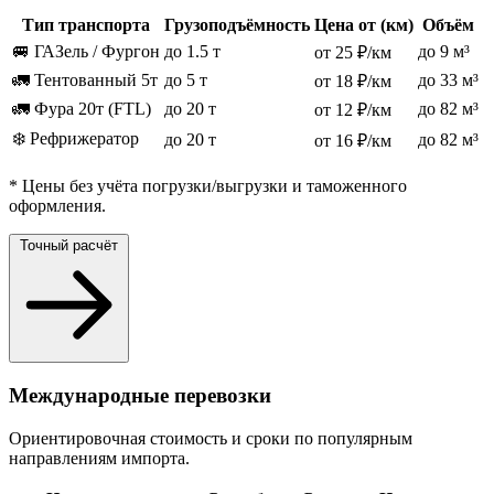
Тип транспорта
Грузоподъёмность
Цена от (км)
Объём
🚐 ГАЗель / Фургон
до 1.5 т
до 9 м³
от 25 ₽/км
🚛 Тентованный 5т
до 5 т
до 33 м³
от 18 ₽/км
🚛 Фура 20т (FTL)
до 20 т
до 82 м³
от 12 ₽/км
❄️ Рефрижератор
до 20 т
до 82 м³
от 16 ₽/км
* Цены без учёта погрузки/выгрузки и таможенного
оформления.
Точный расчёт
Международные перевозки
Ориентировочная стоимость и сроки по популярным
направлениям импорта.