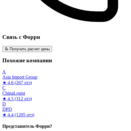
Связь с Форри
📝 Получить расчет цены
Похожие компании
A
Asia Import Group
★ 4.6
(267 отз)
C
ChinaLogist
★ 4.5
(312 отз)
D
DPD
★ 4.4
(1205 отз)
Представитель Форри?