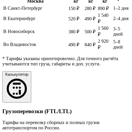
Москва
кг
кг
кг
В Санкт-Петербург
1–2 дня
150 ₽
280 ₽
890 ₽
1 540
В Екатеринбург
2–4 дня
520 ₽
490 ₽
₽
1 560
3–5
В Новосибирск
380 ₽
500 ₽
дней
₽
2 920
5–8
Во Владивосток
490 ₽
840 ₽
дней
₽
* Тарифы указаны ориентировочно. Для точного расчёта
учитываются тип груза, габариты и доп. услуги.
Калькулятор
Грузоперевозки (FTL/LTL)
Тарифы на перевозку сборных и полных грузов
автотранспортом по России.