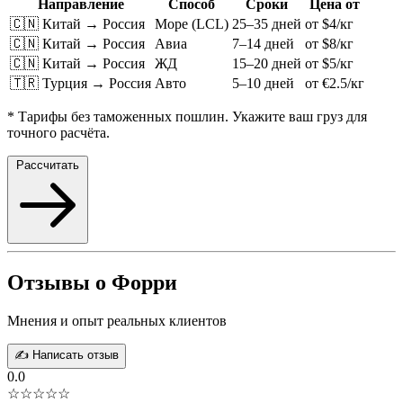
Направление
Способ
Сроки
Цена от
🇨🇳 Китай → Россия
Море (LCL)
25–35 дней
от $4/кг
🇨🇳 Китай → Россия
Авиа
7–14 дней
от $8/кг
🇨🇳 Китай → Россия
ЖД
15–20 дней
от $5/кг
🇹🇷 Турция → Россия
Авто
5–10 дней
от €2.5/кг
* Тарифы без таможенных пошлин. Укажите ваш груз для
точного расчёта.
Рассчитать
Отзывы о Форри
Мнения и опыт реальных клиентов
✍️ Написать отзыв
0.0
☆☆☆☆☆