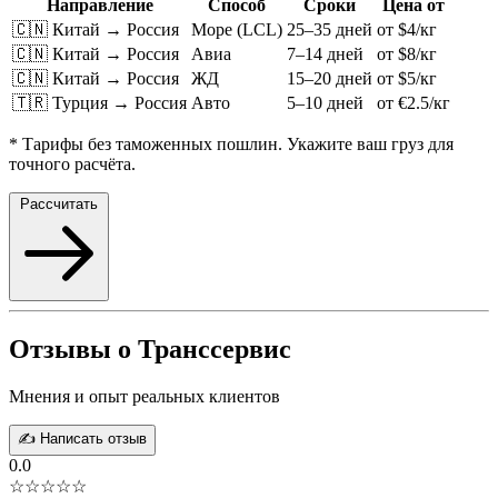
Направление
Способ
Сроки
Цена от
🇨🇳 Китай → Россия
Море (LCL)
25–35 дней
от $4/кг
🇨🇳 Китай → Россия
Авиа
7–14 дней
от $8/кг
🇨🇳 Китай → Россия
ЖД
15–20 дней
от $5/кг
🇹🇷 Турция → Россия
Авто
5–10 дней
от €2.5/кг
* Тарифы без таможенных пошлин. Укажите ваш груз для
точного расчёта.
Рассчитать
Отзывы о Транссервис
Мнения и опыт реальных клиентов
✍️ Написать отзыв
0.0
☆☆☆☆☆