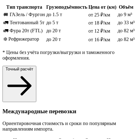
Тип транспорта
Грузоподъёмность
Цена от (км)
Объём
🚐 ГАЗель / Фургон
до 1.5 т
до 9 м³
от 25 ₽/км
🚛 Тентованный 5т
до 5 т
до 33 м³
от 18 ₽/км
🚛 Фура 20т (FTL)
до 20 т
до 82 м³
от 12 ₽/км
❄️ Рефрижератор
до 20 т
до 82 м³
от 16 ₽/км
* Цены без учёта погрузки/выгрузки и таможенного
оформления.
Точный расчёт
Международные перевозки
Ориентировочная стоимость и сроки по популярным
направлениям импорта.