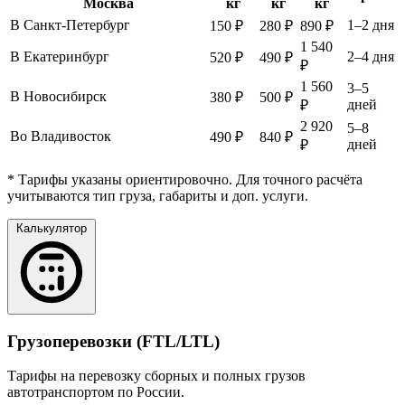
Москва
кг
кг
кг
В Санкт-Петербург
1–2 дня
150 ₽
280 ₽
890 ₽
1 540
В Екатеринбург
2–4 дня
520 ₽
490 ₽
₽
1 560
3–5
В Новосибирск
380 ₽
500 ₽
дней
₽
2 920
5–8
Во Владивосток
490 ₽
840 ₽
дней
₽
* Тарифы указаны ориентировочно. Для точного расчёта
учитываются тип груза, габариты и доп. услуги.
Калькулятор
Грузоперевозки (FTL/LTL)
Тарифы на перевозку сборных и полных грузов
автотранспортом по России.