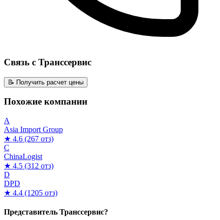
Связь с Транссервис
📝 Получить расчет цены
Похожие компании
A
Asia Import Group
★ 4.6
(267 отз)
C
ChinaLogist
★ 4.5
(312 отз)
D
DPD
★ 4.4
(1205 отз)
Представитель Транссервис?