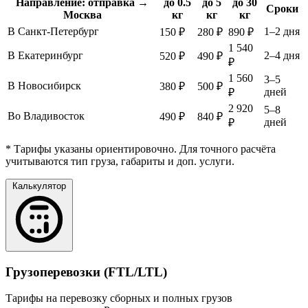
Направление: отправка →
до 0.5
до 5
до 30
Сроки
Москва
кг
кг
кг
В Санкт-Петербург
1–2 дня
150 ₽
280 ₽
890 ₽
1 540
В Екатеринбург
2–4 дня
520 ₽
490 ₽
₽
1 560
3–5
В Новосибирск
380 ₽
500 ₽
дней
₽
2 920
5–8
Во Владивосток
490 ₽
840 ₽
дней
₽
* Тарифы указаны ориентировочно. Для точного расчёта
учитываются тип груза, габариты и доп. услуги.
Калькулятор
Грузоперевозки (FTL/LTL)
Тарифы на перевозку сборных и полных грузов