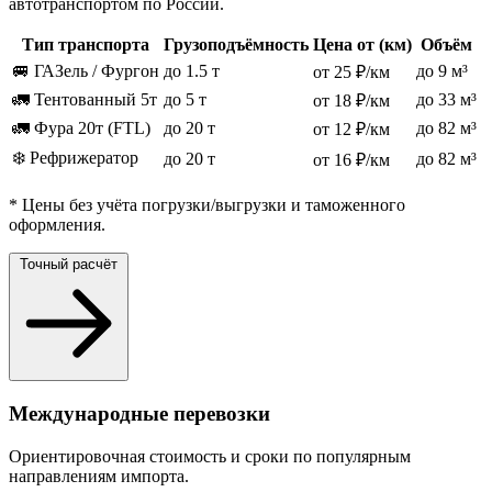
автотранспортом по России.
Тип транспорта
Грузоподъёмность
Цена от (км)
Объём
🚐 ГАЗель / Фургон
до 1.5 т
до 9 м³
от 25 ₽/км
🚛 Тентованный 5т
до 5 т
до 33 м³
от 18 ₽/км
🚛 Фура 20т (FTL)
до 20 т
до 82 м³
от 12 ₽/км
❄️ Рефрижератор
до 20 т
до 82 м³
от 16 ₽/км
* Цены без учёта погрузки/выгрузки и таможенного
оформления.
Точный расчёт
Международные перевозки
Ориентировочная стоимость и сроки по популярным
направлениям импорта.