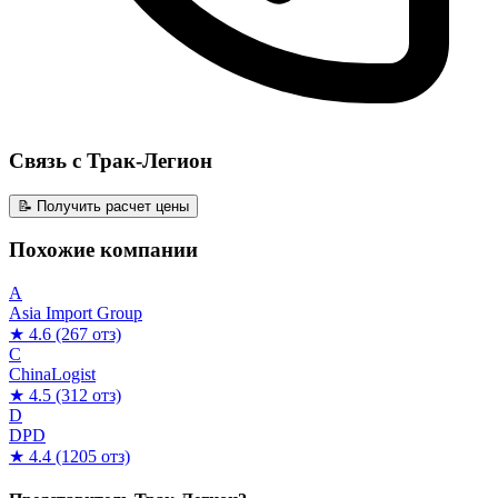
Связь с Трак-Легион
📝 Получить расчет цены
Похожие компании
A
Asia Import Group
★ 4.6
(267 отз)
C
ChinaLogist
★ 4.5
(312 отз)
D
DPD
★ 4.4
(1205 отз)