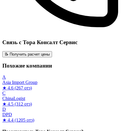
Связь с Тора Консалт Сервис
📝 Получить расчет цены
Похожие компании
A
Asia Import Group
★ 4.6
(267 отз)
C
ChinaLogist
★ 4.5
(312 отз)
D
DPD
★ 4.4
(1205 отз)