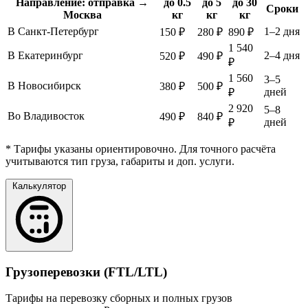
Направление: отправка →
до 0.5
до 5
до 30
Сроки
Москва
кг
кг
кг
В Санкт-Петербург
1–2 дня
150 ₽
280 ₽
890 ₽
1 540
В Екатеринбург
2–4 дня
520 ₽
490 ₽
₽
1 560
3–5
В Новосибирск
380 ₽
500 ₽
дней
₽
2 920
5–8
Во Владивосток
490 ₽
840 ₽
дней
₽
* Тарифы указаны ориентировочно. Для точного расчёта
учитываются тип груза, габариты и доп. услуги.
Калькулятор
Грузоперевозки (FTL/LTL)
Тарифы на перевозку сборных и полных грузов