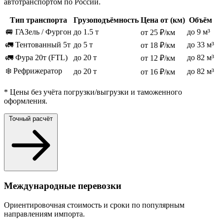
автотранспортом по России.
Тип транспорта
Грузоподъёмность
Цена от (км)
Объём
🚐 ГАЗель / Фургон
до 1.5 т
до 9 м³
от 25 ₽/км
🚛 Тентованный 5т
до 5 т
до 33 м³
от 18 ₽/км
🚛 Фура 20т (FTL)
до 20 т
до 82 м³
от 12 ₽/км
❄️ Рефрижератор
до 20 т
до 82 м³
от 16 ₽/км
* Цены без учёта погрузки/выгрузки и таможенного
оформления.
Точный расчёт
Международные перевозки
Ориентировочная стоимость и сроки по популярным
направлениям импорта.