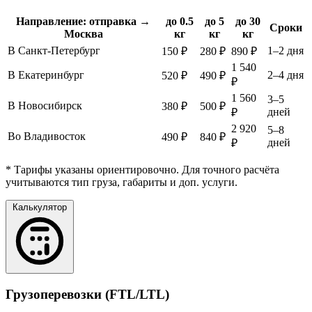
Направление: отправка →
до 0.5
до 5
до 30
Сроки
Москва
кг
кг
кг
В Санкт-Петербург
1–2 дня
150 ₽
280 ₽
890 ₽
1 540
В Екатеринбург
2–4 дня
520 ₽
490 ₽
₽
1 560
3–5
В Новосибирск
380 ₽
500 ₽
дней
₽
2 920
5–8
Во Владивосток
490 ₽
840 ₽
дней
₽
* Тарифы указаны ориентировочно. Для точного расчёта
учитываются тип груза, габариты и доп. услуги.
Калькулятор
Грузоперевозки (FTL/LTL)