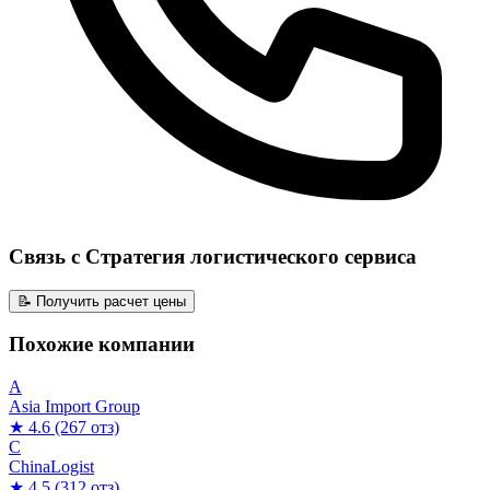
Связь с Стратегия логистического сервиса
📝 Получить расчет цены
Похожие компании
A
Asia Import Group
★ 4.6
(267 отз)
C
ChinaLogist
★ 4.5
(312 отз)