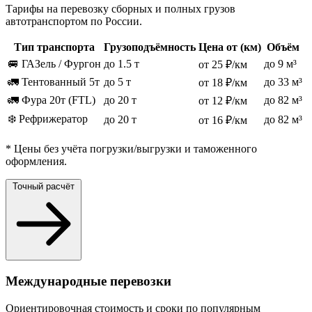
Тарифы на перевозку сборных и полных грузов
автотранспортом по России.
Тип транспорта
Грузоподъёмность
Цена от (км)
Объём
🚐 ГАЗель / Фургон
до 1.5 т
до 9 м³
от 25 ₽/км
🚛 Тентованный 5т
до 5 т
до 33 м³
от 18 ₽/км
🚛 Фура 20т (FTL)
до 20 т
до 82 м³
от 12 ₽/км
❄️ Рефрижератор
до 20 т
до 82 м³
от 16 ₽/км
* Цены без учёта погрузки/выгрузки и таможенного
оформления.
Точный расчёт
Международные перевозки
Ориентировочная стоимость и сроки по популярным