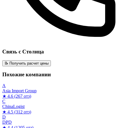
Связь с Столица
📝 Получить расчет цены
Похожие компании
A
Asia Import Group
★ 4.6
(267 отз)
C
ChinaLogist
★ 4.5
(312 отз)
D
DPD
★ 4.4
(1205 отз)