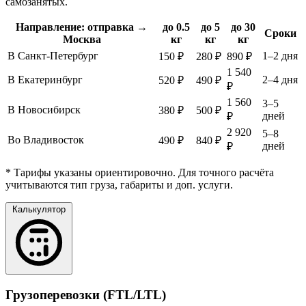
самозанятых.
Направление: отправка →
до 0.5
до 5
до 30
Сроки
Москва
кг
кг
кг
В Санкт-Петербург
1–2 дня
150 ₽
280 ₽
890 ₽
1 540
В Екатеринбург
2–4 дня
520 ₽
490 ₽
₽
1 560
3–5
В Новосибирск
380 ₽
500 ₽
дней
₽
2 920
5–8
Во Владивосток
490 ₽
840 ₽
дней
₽
* Тарифы указаны ориентировочно. Для точного расчёта
учитываются тип груза, габариты и доп. услуги.
Калькулятор
Грузоперевозки (FTL/LTL)