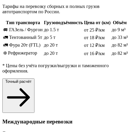
Тарифы на перевозку сборных и полных грузов
автотранспортом по России.
Тип транспорта
Грузоподъёмность
Цена от (км)
Объём
🚐 ГАЗель / Фургон
до 1.5 т
до 9 м³
от 25 ₽/км
🚛 Тентованный 5т
до 5 т
до 33 м³
от 18 ₽/км
🚛 Фура 20т (FTL)
до 20 т
до 82 м³
от 12 ₽/км
❄️ Рефрижератор
до 20 т
до 82 м³
от 16 ₽/км
* Цены без учёта погрузки/выгрузки и таможенного
оформления.
Точный расчёт
Международные перевозки