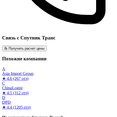
Связь с Спутник Транс
📝 Получить расчет цены
Похожие компании
A
Asia Import Group
★ 4.6
(267 отз)
C
ChinaLogist
★ 4.5
(312 отз)
D
DPD
★ 4.4
(1205 отз)