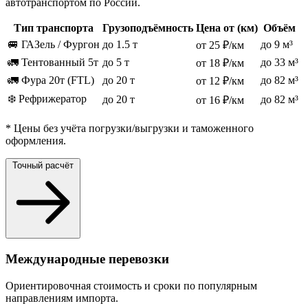
автотранспортом по России.
Тип транспорта
Грузоподъёмность
Цена от (км)
Объём
🚐 ГАЗель / Фургон
до 1.5 т
до 9 м³
от 25 ₽/км
🚛 Тентованный 5т
до 5 т
до 33 м³
от 18 ₽/км
🚛 Фура 20т (FTL)
до 20 т
до 82 м³
от 12 ₽/км
❄️ Рефрижератор
до 20 т
до 82 м³
от 16 ₽/км
* Цены без учёта погрузки/выгрузки и таможенного
оформления.
Точный расчёт
Международные перевозки
Ориентировочная стоимость и сроки по популярным
направлениям импорта.