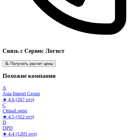
Связь с Сервис Логист
📝 Получить расчет цены
Похожие компании
A
Asia Import Group
★ 4.6
(267 отз)
C
ChinaLogist
★ 4.5
(312 отз)
D
DPD
★ 4.4
(1205 отз)