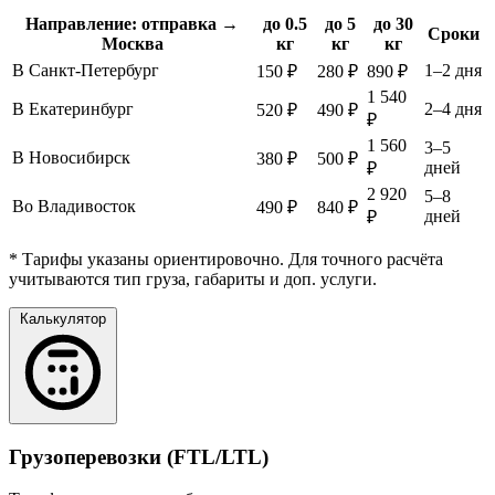
Направление: отправка →
до 0.5
до 5
до 30
Сроки
Москва
кг
кг
кг
В Санкт-Петербург
1–2 дня
150 ₽
280 ₽
890 ₽
1 540
В Екатеринбург
2–4 дня
520 ₽
490 ₽
₽
1 560
3–5
В Новосибирск
380 ₽
500 ₽
дней
₽
2 920
5–8
Во Владивосток
490 ₽
840 ₽
дней
₽
* Тарифы указаны ориентировочно. Для точного расчёта
учитываются тип груза, габариты и доп. услуги.
Калькулятор
Грузоперевозки (FTL/LTL)