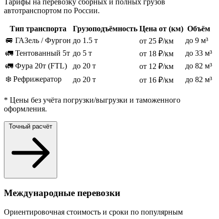
Тарифы на перевозку сборных и полных грузов
автотранспортом по России.
Тип транспорта
Грузоподъёмность
Цена от (км)
Объём
🚐 ГАЗель / Фургон
до 1.5 т
до 9 м³
от 25 ₽/км
🚛 Тентованный 5т
до 5 т
до 33 м³
от 18 ₽/км
🚛 Фура 20т (FTL)
до 20 т
до 82 м³
от 12 ₽/км
❄️ Рефрижератор
до 20 т
до 82 м³
от 16 ₽/км
* Цены без учёта погрузки/выгрузки и таможенного
оформления.
Точный расчёт
Международные перевозки
Ориентировочная стоимость и сроки по популярным