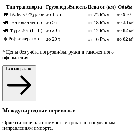
Тип транспорта
Грузоподъёмность
Цена от (км)
Объём
🚐 ГАЗель / Фургон
до 1.5 т
до 9 м³
от 25 ₽/км
🚛 Тентованный 5т
до 5 т
до 33 м³
от 18 ₽/км
🚛 Фура 20т (FTL)
до 20 т
до 82 м³
от 12 ₽/км
❄️ Рефрижератор
до 20 т
до 82 м³
от 16 ₽/км
* Цены без учёта погрузки/выгрузки и таможенного
оформления.
Точный расчёт
Международные перевозки
Ориентировочная стоимость и сроки по популярным
направлениям импорта.