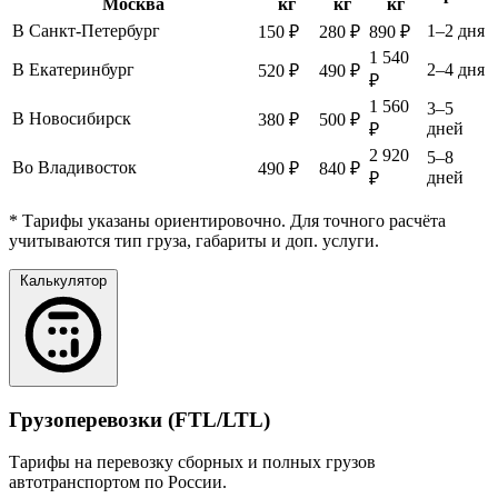
Москва
кг
кг
кг
В Санкт-Петербург
1–2 дня
150 ₽
280 ₽
890 ₽
1 540
В Екатеринбург
2–4 дня
520 ₽
490 ₽
₽
1 560
3–5
В Новосибирск
380 ₽
500 ₽
дней
₽
2 920
5–8
Во Владивосток
490 ₽
840 ₽
дней
₽
* Тарифы указаны ориентировочно. Для точного расчёта
учитываются тип груза, габариты и доп. услуги.
Калькулятор
Грузоперевозки (FTL/LTL)
Тарифы на перевозку сборных и полных грузов
автотранспортом по России.