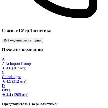
Связь с СберЛогистика
📝 Получить расчет цены
Похожие компании
A
Asia Import Group
★ 4.6
(267 отз)
C
ChinaLogist
★ 4.5
(312 отз)
D
DPD
★ 4.4
(1205 отз)
Представитель СберЛогистика?