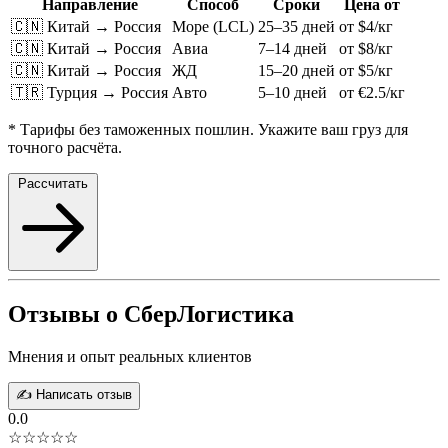
Направление
Способ
Сроки
Цена от
🇨🇳 Китай → Россия
Море (LCL)
25–35 дней
от $4/кг
🇨🇳 Китай → Россия
Авиа
7–14 дней
от $8/кг
🇨🇳 Китай → Россия
ЖД
15–20 дней
от $5/кг
🇹🇷 Турция → Россия
Авто
5–10 дней
от €2.5/кг
* Тарифы без таможенных пошлин. Укажите ваш груз для
точного расчёта.
Рассчитать
Отзывы о СберЛогистика
Мнения и опыт реальных клиентов
✍️ Написать отзыв
0.0
☆☆☆☆☆