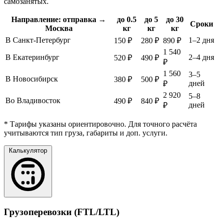
самозанятых.
Направление: отправка →
до 0.5
до 5
до 30
Сроки
Москва
кг
кг
кг
В Санкт-Петербург
1–2 дня
150 ₽
280 ₽
890 ₽
1 540
В Екатеринбург
2–4 дня
520 ₽
490 ₽
₽
1 560
3–5
В Новосибирск
380 ₽
500 ₽
дней
₽
2 920
5–8
Во Владивосток
490 ₽
840 ₽
дней
₽
* Тарифы указаны ориентировочно. Для точного расчёта
учитываются тип груза, габариты и доп. услуги.
Калькулятор
Грузоперевозки (FTL/LTL)