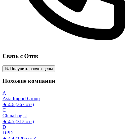
Связь с Отпк
📝 Получить расчет цены
Похожие компании
A
Asia Import Group
★ 4.6
(267 отз)
C
ChinaLogist
★ 4.5
(312 отз)
D
DPD
★ 4.4
(1205 отз)