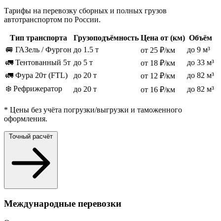
Тарифы на перевозку сборных и полных грузов
автотранспортом по России.
Тип транспорта
Грузоподъёмность
Цена от (км)
Объём
🚐 ГАЗель / Фургон
до 1.5 т
до 9 м³
от 25 ₽/км
🚛 Тентованный 5т
до 5 т
до 33 м³
от 18 ₽/км
🚛 Фура 20т (FTL)
до 20 т
до 82 м³
от 12 ₽/км
❄️ Рефрижератор
до 20 т
до 82 м³
от 16 ₽/км
* Цены без учёта погрузки/выгрузки и таможенного
оформления.
Точный расчёт
Международные перевозки