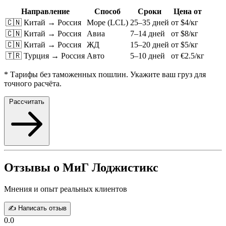
Направление
Способ
Сроки
Цена от
🇨🇳 Китай → Россия
Море (LCL)
25–35 дней
от $4/кг
🇨🇳 Китай → Россия
Авиа
7–14 дней
от $8/кг
🇨🇳 Китай → Россия
ЖД
15–20 дней
от $5/кг
🇹🇷 Турция → Россия
Авто
5–10 дней
от €2.5/кг
* Тарифы без таможенных пошлин. Укажите ваш груз для
точного расчёта.
Рассчитать
Отзывы о МиГ Лоджистикс
Мнения и опыт реальных клиентов
✍️ Написать отзыв
0.0