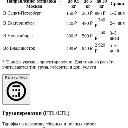
Направление: отправка →
до 0.5
до 5
до 30
Сроки
Москва
кг
кг
кг
В Санкт-Петербург
1–2 дня
150 ₽
280 ₽
890 ₽
1 540
В Екатеринбург
2–4 дня
520 ₽
490 ₽
₽
1 560
3–5
В Новосибирск
380 ₽
500 ₽
дней
₽
2 920
5–8
Во Владивосток
490 ₽
840 ₽
дней
₽
* Тарифы указаны ориентировочно. Для точного расчёта
учитываются тип груза, габариты и доп. услуги.
Калькулятор
Грузоперевозки (FTL/LTL)
Тарифы на перевозку сборных и полных грузов