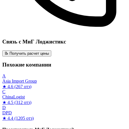
Связь с МиГ Лоджистикс
📝 Получить расчет цены
Похожие компании
A
Asia Import Group
★ 4.6
(267 отз)
C
ChinaLogist
★ 4.5
(312 отз)
D
DPD
★ 4.4
(1205 отз)