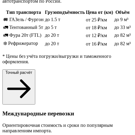
автотранспортом по России.
Тип транспорта
Грузоподъёмность
Цена от (км)
Объём
🚐 ГАЗель / Фургон
до 1.5 т
до 9 м³
от 25 ₽/км
🚛 Тентованный 5т
до 5 т
до 33 м³
от 18 ₽/км
🚛 Фура 20т (FTL)
до 20 т
до 82 м³
от 12 ₽/км
❄️ Рефрижератор
до 20 т
до 82 м³
от 16 ₽/км
* Цены без учёта погрузки/выгрузки и таможенного
оформления.
Точный расчёт
Международные перевозки
Ориентировочная стоимость и сроки по популярным
направлениям импорта.