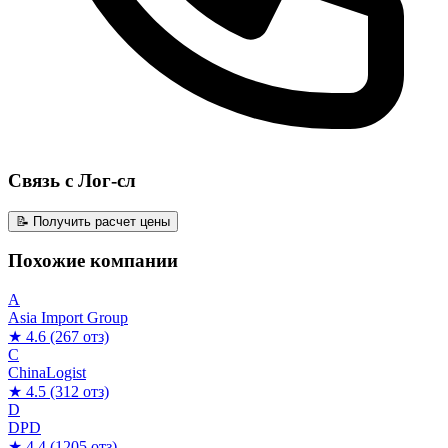
Связь с Лог-сл
📝 Получить расчет цены
Похожие компании
A
Asia Import Group
★ 4.6
(267 отз)
C
ChinaLogist
★ 4.5
(312 отз)
D
DPD
★ 4.4
(1205 отз)