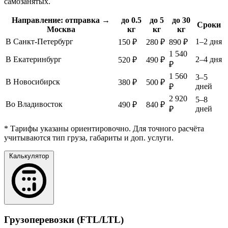
самозанятых.
Направление: отправка →
до 0.5
до 5
до 30
Сроки
Москва
кг
кг
кг
В Санкт-Петербург
1–2 дня
150 ₽
280 ₽
890 ₽
1 540
В Екатеринбург
2–4 дня
520 ₽
490 ₽
₽
1 560
3–5
В Новосибирск
380 ₽
500 ₽
дней
₽
2 920
5–8
Во Владивосток
490 ₽
840 ₽
дней
₽
* Тарифы указаны ориентировочно. Для точного расчёта
учитываются тип груза, габариты и доп. услуги.
Калькулятор
Грузоперевозки (FTL/LTL)