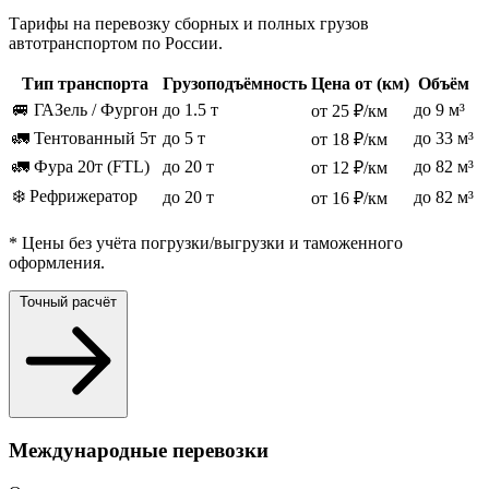
Тарифы на перевозку сборных и полных грузов
автотранспортом по России.
Тип транспорта
Грузоподъёмность
Цена от (км)
Объём
🚐 ГАЗель / Фургон
до 1.5 т
до 9 м³
от 25 ₽/км
🚛 Тентованный 5т
до 5 т
до 33 м³
от 18 ₽/км
🚛 Фура 20т (FTL)
до 20 т
до 82 м³
от 12 ₽/км
❄️ Рефрижератор
до 20 т
до 82 м³
от 16 ₽/км
* Цены без учёта погрузки/выгрузки и таможенного
оформления.
Точный расчёт
Международные перевозки