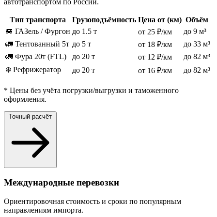
автотранспортом по России.
Тип транспорта
Грузоподъёмность
Цена от (км)
Объём
🚐 ГАЗель / Фургон
до 1.5 т
до 9 м³
от 25 ₽/км
🚛 Тентованный 5т
до 5 т
до 33 м³
от 18 ₽/км
🚛 Фура 20т (FTL)
до 20 т
до 82 м³
от 12 ₽/км
❄️ Рефрижератор
до 20 т
до 82 м³
от 16 ₽/км
* Цены без учёта погрузки/выгрузки и таможенного
оформления.
Точный расчёт
Международные перевозки
Ориентировочная стоимость и сроки по популярным
направлениям импорта.