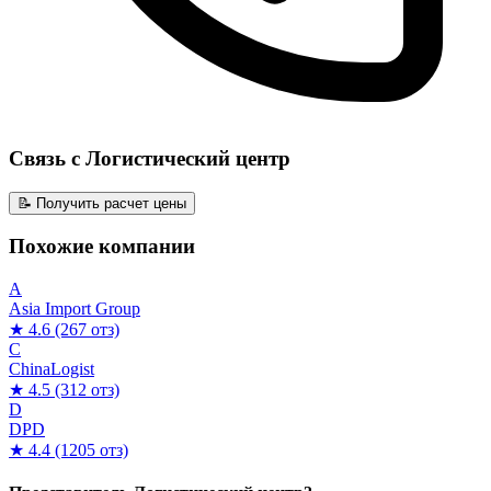
Связь с Логистический центр
📝 Получить расчет цены
Похожие компании
A
Asia Import Group
★ 4.6
(267 отз)
C
ChinaLogist
★ 4.5
(312 отз)
D
DPD
★ 4.4
(1205 отз)