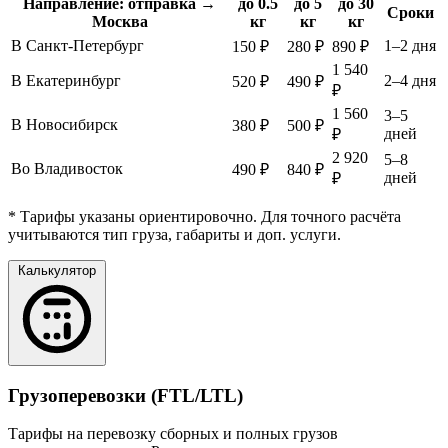
Направление: отправка →
до 0.5
до 5
до 30
Сроки
Москва
кг
кг
кг
В Санкт-Петербург
1–2 дня
150 ₽
280 ₽
890 ₽
1 540
В Екатеринбург
2–4 дня
520 ₽
490 ₽
₽
1 560
3–5
В Новосибирск
380 ₽
500 ₽
дней
₽
2 920
5–8
Во Владивосток
490 ₽
840 ₽
дней
₽
* Тарифы указаны ориентировочно. Для точного расчёта
учитываются тип груза, габариты и доп. услуги.
Калькулятор
Грузоперевозки (FTL/LTL)
Тарифы на перевозку сборных и полных грузов