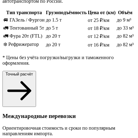
автотранспортом по России.
Тип транспорта
Грузоподъёмность
Цена от (км)
Объём
🚐 ГАЗель / Фургон
до 1.5 т
до 9 м³
от 25 ₽/км
🚛 Тентованный 5т
до 5 т
до 33 м³
от 18 ₽/км
🚛 Фура 20т (FTL)
до 20 т
до 82 м³
от 12 ₽/км
❄️ Рефрижератор
до 20 т
до 82 м³
от 16 ₽/км
* Цены без учёта погрузки/выгрузки и таможенного
оформления.
Точный расчёт
Международные перевозки
Ориентировочная стоимость и сроки по популярным
направлениям импорта.