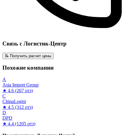
Связь с Логистик-Центр
📝 Получить расчет цены
Похожие компании
A
Asia Import Group
★ 4.6
(267 отз)
C
ChinaLogist
★ 4.5
(312 отз)
D
DPD
★ 4.4
(1205 отз)