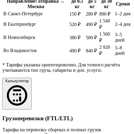
Направление: отправка →
до 0.5
до 5
до 30
Сроки
Москва
кг
кг
кг
В Санкт-Петербург
1–2 дня
150 ₽
280 ₽
890 ₽
1 540
В Екатеринбург
2–4 дня
520 ₽
490 ₽
₽
1 560
3–5
В Новосибирск
380 ₽
500 ₽
дней
₽
2 920
5–8
Во Владивосток
490 ₽
840 ₽
дней
₽
* Тарифы указаны ориентировочно. Для точного расчёта
учитываются тип груза, габариты и доп. услуги.
Калькулятор
Грузоперевозки (FTL/LTL)
Тарифы на перевозку сборных и полных грузов