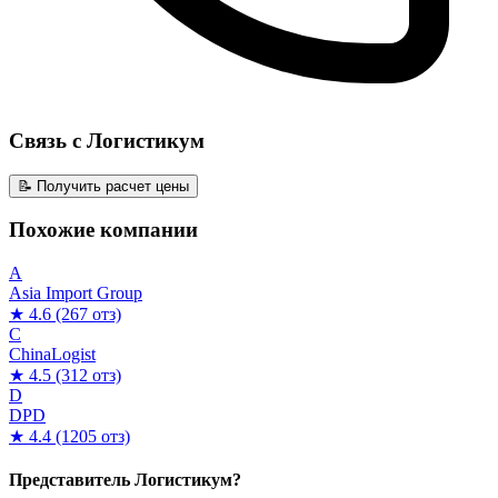
Связь с Логистикум
📝 Получить расчет цены
Похожие компании
A
Asia Import Group
★ 4.6
(267 отз)
C
ChinaLogist
★ 4.5
(312 отз)
D
DPD
★ 4.4
(1205 отз)
Представитель Логистикум?