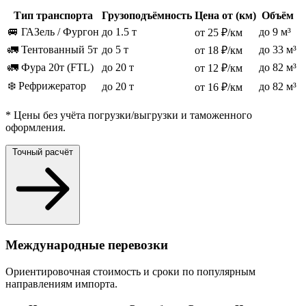
Тип транспорта
Грузоподъёмность
Цена от (км)
Объём
🚐 ГАЗель / Фургон
до 1.5 т
до 9 м³
от 25 ₽/км
🚛 Тентованный 5т
до 5 т
до 33 м³
от 18 ₽/км
🚛 Фура 20т (FTL)
до 20 т
до 82 м³
от 12 ₽/км
❄️ Рефрижератор
до 20 т
до 82 м³
от 16 ₽/км
* Цены без учёта погрузки/выгрузки и таможенного
оформления.
Точный расчёт
Международные перевозки
Ориентировочная стоимость и сроки по популярным
направлениям импорта.