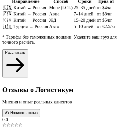
Направление
Способ
Сроки
Цена от
🇨🇳 Китай → Россия
Море (LCL)
25–35 дней
от $4/кг
🇨🇳 Китай → Россия
Авиа
7–14 дней
от $8/кг
🇨🇳 Китай → Россия
ЖД
15–20 дней
от $5/кг
🇹🇷 Турция → Россия
Авто
5–10 дней
от €2.5/кг
* Тарифы без таможенных пошлин. Укажите ваш груз для
точного расчёта.
Рассчитать
Отзывы о Логистикум
Мнения и опыт реальных клиентов
✍️ Написать отзыв
0.0
☆☆☆☆☆