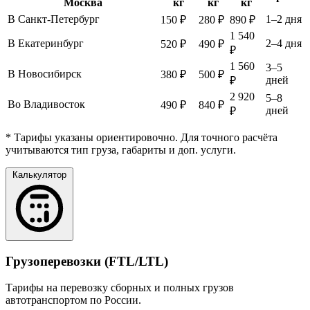
Москва
кг
кг
кг
В Санкт-Петербург
1–2 дня
150 ₽
280 ₽
890 ₽
1 540
В Екатеринбург
2–4 дня
520 ₽
490 ₽
₽
1 560
3–5
В Новосибирск
380 ₽
500 ₽
дней
₽
2 920
5–8
Во Владивосток
490 ₽
840 ₽
дней
₽
* Тарифы указаны ориентировочно. Для точного расчёта
учитываются тип груза, габариты и доп. услуги.
Калькулятор
Грузоперевозки (FTL/LTL)
Тарифы на перевозку сборных и полных грузов
автотранспортом по России.