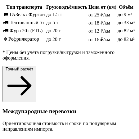
Тип транспорта
Грузоподъёмность
Цена от (км)
Объём
🚐 ГАЗель / Фургон
до 1.5 т
до 9 м³
от 25 ₽/км
🚛 Тентованный 5т
до 5 т
до 33 м³
от 18 ₽/км
🚛 Фура 20т (FTL)
до 20 т
до 82 м³
от 12 ₽/км
❄️ Рефрижератор
до 20 т
до 82 м³
от 16 ₽/км
* Цены без учёта погрузки/выгрузки и таможенного
оформления.
Точный расчёт
Международные перевозки
Ориентировочная стоимость и сроки по популярным
направлениям импорта.