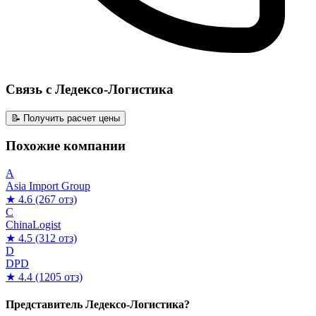
Связь с Ледексо-Логистика
📝 Получить расчет цены
Похожие компании
A
Asia Import Group
★ 4.6
(267 отз)
C
ChinaLogist
★ 4.5
(312 отз)
D
DPD
★ 4.4
(1205 отз)
Представитель Ледексо-Логистика?