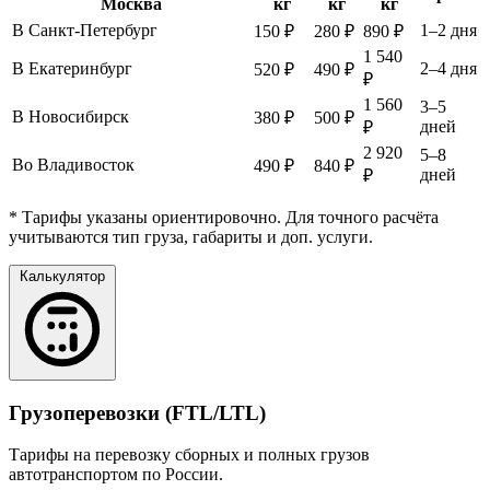
Москва
кг
кг
кг
В Санкт-Петербург
1–2 дня
150 ₽
280 ₽
890 ₽
1 540
В Екатеринбург
2–4 дня
520 ₽
490 ₽
₽
1 560
3–5
В Новосибирск
380 ₽
500 ₽
дней
₽
2 920
5–8
Во Владивосток
490 ₽
840 ₽
дней
₽
* Тарифы указаны ориентировочно. Для точного расчёта
учитываются тип груза, габариты и доп. услуги.
Калькулятор
Грузоперевозки (FTL/LTL)
Тарифы на перевозку сборных и полных грузов
автотранспортом по России.