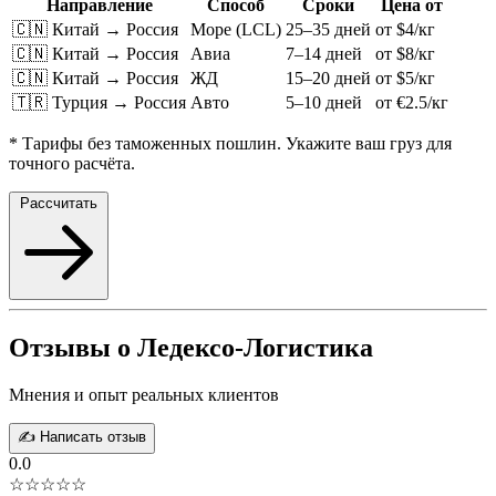
Направление
Способ
Сроки
Цена от
🇨🇳 Китай → Россия
Море (LCL)
25–35 дней
от $4/кг
🇨🇳 Китай → Россия
Авиа
7–14 дней
от $8/кг
🇨🇳 Китай → Россия
ЖД
15–20 дней
от $5/кг
🇹🇷 Турция → Россия
Авто
5–10 дней
от €2.5/кг
* Тарифы без таможенных пошлин. Укажите ваш груз для
точного расчёта.
Рассчитать
Отзывы о Ледексо-Логистика
Мнения и опыт реальных клиентов
✍️ Написать отзыв
0.0
☆☆☆☆☆