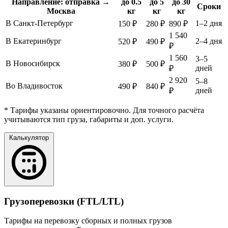
Направление: отправка →
до 0.5
до 5
до 30
Сроки
Москва
кг
кг
кг
В Санкт-Петербург
1–2 дня
150 ₽
280 ₽
890 ₽
1 540
В Екатеринбург
2–4 дня
520 ₽
490 ₽
₽
1 560
3–5
В Новосибирск
380 ₽
500 ₽
дней
₽
2 920
5–8
Во Владивосток
490 ₽
840 ₽
дней
₽
* Тарифы указаны ориентировочно. Для точного расчёта
учитываются тип груза, габариты и доп. услуги.
Калькулятор
Грузоперевозки (FTL/LTL)
Тарифы на перевозку сборных и полных грузов