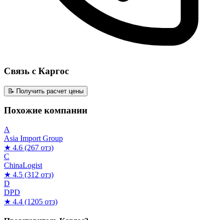
Связь с Каргос
📝 Получить расчет цены
Похожие компании
A
Asia Import Group
★ 4.6
(267 отз)
C
ChinaLogist
★ 4.5
(312 отз)
D
DPD
★ 4.4
(1205 отз)