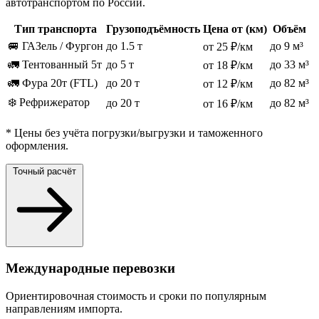
автотранспортом по России.
Тип транспорта
Грузоподъёмность
Цена от (км)
Объём
🚐 ГАЗель / Фургон
до 1.5 т
до 9 м³
от 25 ₽/км
🚛 Тентованный 5т
до 5 т
до 33 м³
от 18 ₽/км
🚛 Фура 20т (FTL)
до 20 т
до 82 м³
от 12 ₽/км
❄️ Рефрижератор
до 20 т
до 82 м³
от 16 ₽/км
* Цены без учёта погрузки/выгрузки и таможенного
оформления.
Точный расчёт
Международные перевозки
Ориентировочная стоимость и сроки по популярным
направлениям импорта.