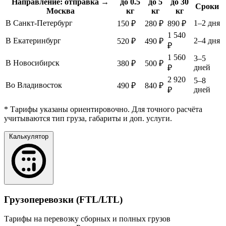
Направление: отправка →
до 0.5
до 5
до 30
Сроки
Москва
кг
кг
кг
В Санкт-Петербург
1–2 дня
150 ₽
280 ₽
890 ₽
1 540
В Екатеринбург
2–4 дня
520 ₽
490 ₽
₽
1 560
3–5
В Новосибирск
380 ₽
500 ₽
дней
₽
2 920
5–8
Во Владивосток
490 ₽
840 ₽
дней
₽
* Тарифы указаны ориентировочно. Для точного расчёта
учитываются тип груза, габариты и доп. услуги.
Калькулятор
Грузоперевозки (FTL/LTL)
Тарифы на перевозку сборных и полных грузов