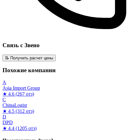
Связь с Звено
📝 Получить расчет цены
Похожие компании
A
Asia Import Group
★ 4.6
(267 отз)
C
ChinaLogist
★ 4.5
(312 отз)
D
DPD
★ 4.4
(1205 отз)