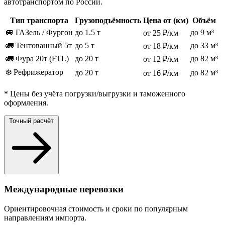
автотранспортом по России.
Тип транспорта
Грузоподъёмность
Цена от (км)
Объём
🚐 ГАЗель / Фургон
до 1.5 т
до 9 м³
от 25 ₽/км
🚛 Тентованный 5т
до 5 т
до 33 м³
от 18 ₽/км
🚛 Фура 20т (FTL)
до 20 т
до 82 м³
от 12 ₽/км
❄️ Рефрижератор
до 20 т
до 82 м³
от 16 ₽/км
* Цены без учёта погрузки/выгрузки и таможенного
оформления.
Точный расчёт
Международные перевозки
Ориентировочная стоимость и сроки по популярным
направлениям импорта.