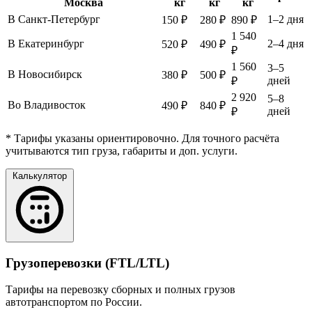
Москва
кг
кг
кг
В Санкт-Петербург
1–2 дня
150 ₽
280 ₽
890 ₽
1 540
В Екатеринбург
2–4 дня
520 ₽
490 ₽
₽
1 560
3–5
В Новосибирск
380 ₽
500 ₽
дней
₽
2 920
5–8
Во Владивосток
490 ₽
840 ₽
дней
₽
* Тарифы указаны ориентировочно. Для точного расчёта
учитываются тип груза, габариты и доп. услуги.
Калькулятор
Грузоперевозки (FTL/LTL)
Тарифы на перевозку сборных и полных грузов
автотранспортом по России.