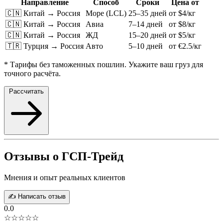
Направление
Способ
Сроки
Цена от
🇨🇳 Китай → Россия
Море (LCL)
25–35 дней
от $4/кг
🇨🇳 Китай → Россия
Авиа
7–14 дней
от $8/кг
🇨🇳 Китай → Россия
ЖД
15–20 дней
от $5/кг
🇹🇷 Турция → Россия
Авто
5–10 дней
от €2.5/кг
* Тарифы без таможенных пошлин. Укажите ваш груз для
точного расчёта.
Рассчитать
Отзывы о ГСП-Трейд
Мнения и опыт реальных клиентов
✍️ Написать отзыв
0.0
☆☆☆☆☆