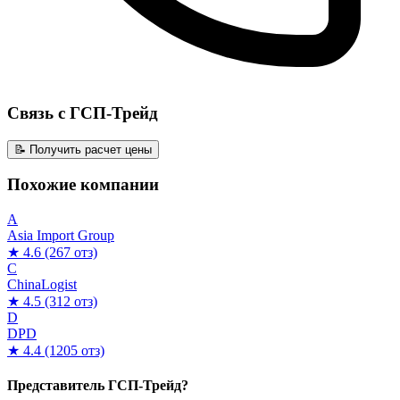
Связь с ГСП-Трейд
📝 Получить расчет цены
Похожие компании
A
Asia Import Group
★ 4.6
(267 отз)
C
ChinaLogist
★ 4.5
(312 отз)
D
DPD
★ 4.4
(1205 отз)
Представитель ГСП-Трейд?