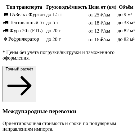
Тип транспорта
Грузоподъёмность
Цена от (км)
Объём
🚐 ГАЗель / Фургон
до 1.5 т
до 9 м³
от 25 ₽/км
🚛 Тентованный 5т
до 5 т
до 33 м³
от 18 ₽/км
🚛 Фура 20т (FTL)
до 20 т
до 82 м³
от 12 ₽/км
❄️ Рефрижератор
до 20 т
до 82 м³
от 16 ₽/км
* Цены без учёта погрузки/выгрузки и таможенного
оформления.
Точный расчёт
Международные перевозки
Ориентировочная стоимость и сроки по популярным
направлениям импорта.