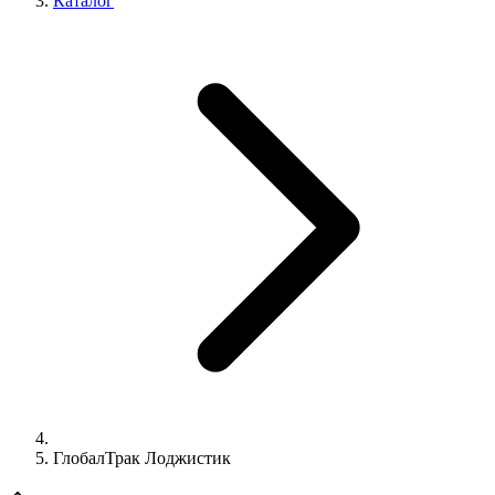
Каталог
ГлобалТрак Лоджистик