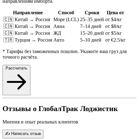
направлениям импорта.
Направление
Способ
Сроки
Цена от
🇨🇳 Китай → Россия
Море (LCL)
25–35 дней
от $4/кг
🇨🇳 Китай → Россия
Авиа
7–14 дней
от $8/кг
🇨🇳 Китай → Россия
ЖД
15–20 дней
от $5/кг
🇹🇷 Турция → Россия
Авто
5–10 дней
от €2.5/кг
* Тарифы без таможенных пошлин. Укажите ваш груз для
точного расчёта.
Рассчитать
Отзывы о ГлобалТрак Лоджистик
Мнения и опыт реальных клиентов
✍️ Написать отзыв