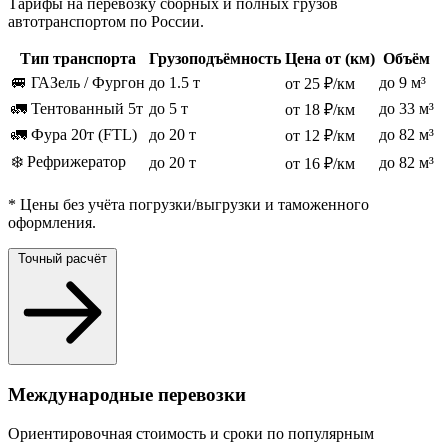
Тарифы на перевозку сборных и полных грузов
автотранспортом по России.
Тип транспорта
Грузоподъёмность
Цена от (км)
Объём
🚐 ГАЗель / Фургон
до 1.5 т
до 9 м³
от 25 ₽/км
🚛 Тентованный 5т
до 5 т
до 33 м³
от 18 ₽/км
🚛 Фура 20т (FTL)
до 20 т
до 82 м³
от 12 ₽/км
❄️ Рефрижератор
до 20 т
до 82 м³
от 16 ₽/км
* Цены без учёта погрузки/выгрузки и таможенного
оформления.
Точный расчёт
Международные перевозки
Ориентировочная стоимость и сроки по популярным