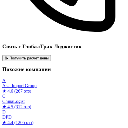
Связь с ГлобалТрак Лоджистик
📝 Получить расчет цены
Похожие компании
A
Asia Import Group
★ 4.6
(267 отз)
C
ChinaLogist
★ 4.5
(312 отз)
D
DPD
★ 4.4
(1205 отз)