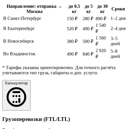
Направление: отправка →
до 0.5
до 5
до 30
Сроки
Москва
кг
кг
кг
В Санкт-Петербург
1–2 дня
150 ₽
280 ₽
890 ₽
1 540
В Екатеринбург
2–4 дня
520 ₽
490 ₽
₽
1 560
3–5
В Новосибирск
380 ₽
500 ₽
дней
₽
2 920
5–8
Во Владивосток
490 ₽
840 ₽
дней
₽
* Тарифы указаны ориентировочно. Для точного расчёта
учитываются тип груза, габариты и доп. услуги.
Калькулятор
Грузоперевозки (FTL/LTL)