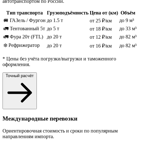
автотранспортом по России.
Тип транспорта
Грузоподъёмность
Цена от (км)
Объём
🚐 ГАЗель / Фургон
до 1.5 т
до 9 м³
от 25 ₽/км
🚛 Тентованный 5т
до 5 т
до 33 м³
от 18 ₽/км
🚛 Фура 20т (FTL)
до 20 т
до 82 м³
от 12 ₽/км
❄️ Рефрижератор
до 20 т
до 82 м³
от 16 ₽/км
* Цены без учёта погрузки/выгрузки и таможенного
оформления.
Точный расчёт
Международные перевозки
Ориентировочная стоимость и сроки по популярным
направлениям импорта.