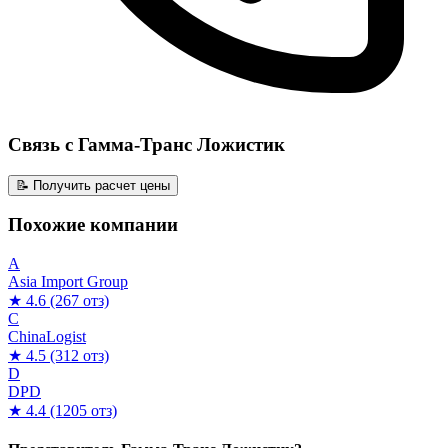
Связь с Гамма-Транс Ложистик
📝 Получить расчет цены
Похожие компании
A
Asia Import Group
★ 4.6
(267 отз)
C
ChinaLogist
★ 4.5
(312 отз)
D
DPD
★ 4.4
(1205 отз)