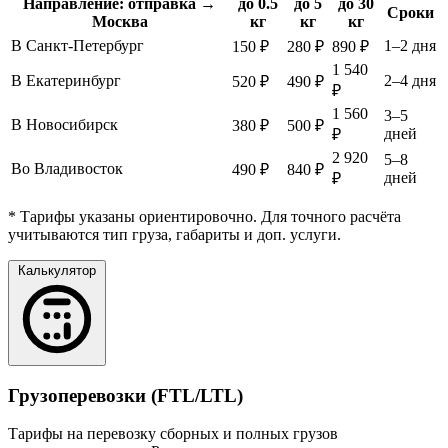
Направление: отправка →
до 0.5
до 5
до 30
Сроки
Москва
кг
кг
кг
В Санкт-Петербург
1–2 дня
150 ₽
280 ₽
890 ₽
1 540
В Екатеринбург
2–4 дня
520 ₽
490 ₽
₽
1 560
3–5
В Новосибирск
380 ₽
500 ₽
дней
₽
2 920
5–8
Во Владивосток
490 ₽
840 ₽
дней
₽
* Тарифы указаны ориентировочно. Для точного расчёта
учитываются тип груза, габариты и доп. услуги.
Калькулятор
Грузоперевозки (FTL/LTL)
Тарифы на перевозку сборных и полных грузов