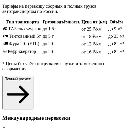
Тарифы на перевозку сборных и полных грузов
автотранспортом по России.
Тип транспорта
Грузоподъёмность
Цена от (км)
Объём
🚐 ГАЗель / Фургон
до 1.5 т
до 9 м³
от 25 ₽/км
🚛 Тентованный 5т
до 5 т
до 33 м³
от 18 ₽/км
🚛 Фура 20т (FTL)
до 20 т
до 82 м³
от 12 ₽/км
❄️ Рефрижератор
до 20 т
до 82 м³
от 16 ₽/км
* Цены без учёта погрузки/выгрузки и таможенного
оформления.
Точный расчёт
Международные перевозки