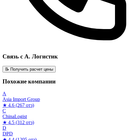
Связь с А. Логистик
📝 Получить расчет цены
Похожие компании
A
Asia Import Group
★ 4.6
(267 отз)
C
ChinaLogist
★ 4.5
(312 отз)
D
DPD
★ 4.4
(1205 отз)