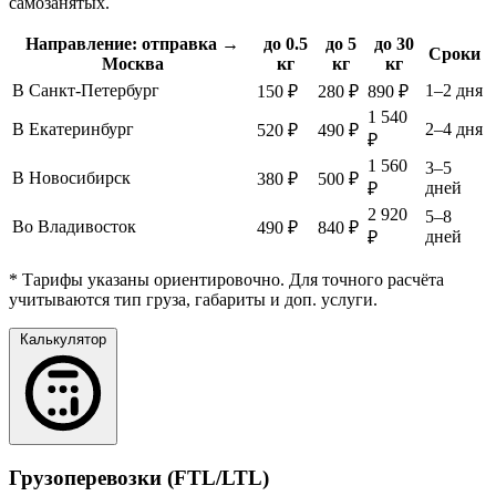
самозанятых.
Направление: отправка →
до 0.5
до 5
до 30
Сроки
Москва
кг
кг
кг
В Санкт-Петербург
1–2 дня
150 ₽
280 ₽
890 ₽
1 540
В Екатеринбург
2–4 дня
520 ₽
490 ₽
₽
1 560
3–5
В Новосибирск
380 ₽
500 ₽
дней
₽
2 920
5–8
Во Владивосток
490 ₽
840 ₽
дней
₽
* Тарифы указаны ориентировочно. Для точного расчёта
учитываются тип груза, габариты и доп. услуги.
Калькулятор
Грузоперевозки (FTL/LTL)