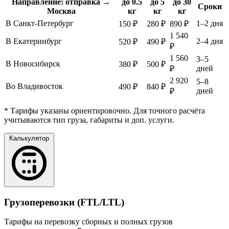
Направление: отправка →
до 0.5
до 5
до 30
Сроки
Москва
кг
кг
кг
В Санкт-Петербург
1–2 дня
150 ₽
280 ₽
890 ₽
1 540
В Екатеринбург
2–4 дня
520 ₽
490 ₽
₽
1 560
3–5
В Новосибирск
380 ₽
500 ₽
дней
₽
2 920
5–8
Во Владивосток
490 ₽
840 ₽
дней
₽
* Тарифы указаны ориентировочно. Для точного расчёта
учитываются тип груза, габариты и доп. услуги.
Калькулятор
Грузоперевозки (FTL/LTL)
Тарифы на перевозку сборных и полных грузов