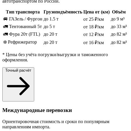
автотранспортом по России.
Тип транспорта
Грузоподъёмность
Цена от (км)
Объём
🚐 ГАЗель / Фургон
до 1.5 т
до 9 м³
от 25 ₽/км
🚛 Тентованный 5т
до 5 т
до 33 м³
от 18 ₽/км
🚛 Фура 20т (FTL)
до 20 т
до 82 м³
от 12 ₽/км
❄️ Рефрижератор
до 20 т
до 82 м³
от 16 ₽/км
* Цены без учёта погрузки/выгрузки и таможенного
оформления.
Точный расчёт
Международные перевозки
Ориентировочная стоимость и сроки по популярным
направлениям импорта.