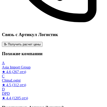
Связь с Артикул Логистик
📝 Получить расчет цены
Похожие компании
A
Asia Import Group
★ 4.6
(267 отз)
C
ChinaLogist
★ 4.5
(312 отз)
D
DPD
★ 4.4
(1205 отз)