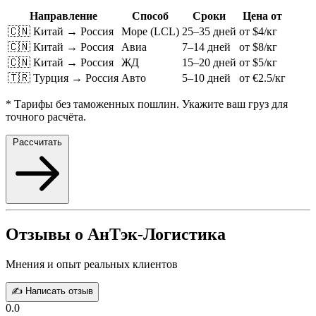
Направление
Способ
Сроки
Цена от
🇨🇳 Китай → Россия
Море (LCL)
25–35 дней
от $4/кг
🇨🇳 Китай → Россия
Авиа
7–14 дней
от $8/кг
🇨🇳 Китай → Россия
ЖД
15–20 дней
от $5/кг
🇹🇷 Турция → Россия
Авто
5–10 дней
от €2.5/кг
* Тарифы без таможенных пошлин. Укажите ваш груз для
точного расчёта.
Рассчитать
Отзывы о АнТэк-Логистика
Мнения и опыт реальных клиентов
✍️ Написать отзыв
0.0