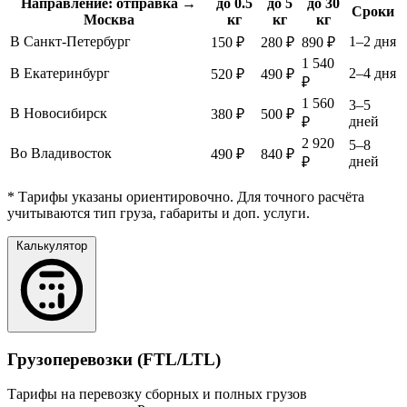
Направление: отправка →
до 0.5
до 5
до 30
Сроки
Москва
кг
кг
кг
В Санкт-Петербург
1–2 дня
150 ₽
280 ₽
890 ₽
1 540
В Екатеринбург
2–4 дня
520 ₽
490 ₽
₽
1 560
3–5
В Новосибирск
380 ₽
500 ₽
дней
₽
2 920
5–8
Во Владивосток
490 ₽
840 ₽
дней
₽
* Тарифы указаны ориентировочно. Для точного расчёта
учитываются тип груза, габариты и доп. услуги.
Калькулятор
Грузоперевозки (FTL/LTL)
Тарифы на перевозку сборных и полных грузов