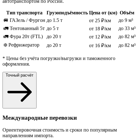
автотранспортом по России.
Тип транспорта
Грузоподъёмность
Цена от (км)
Объём
🚐 ГАЗель / Фургон
до 1.5 т
до 9 м³
от 25 ₽/км
🚛 Тентованный 5т
до 5 т
до 33 м³
от 18 ₽/км
🚛 Фура 20т (FTL)
до 20 т
до 82 м³
от 12 ₽/км
❄️ Рефрижератор
до 20 т
до 82 м³
от 16 ₽/км
* Цены без учёта погрузки/выгрузки и таможенного
оформления.
Точный расчёт
Международные перевозки
Ориентировочная стоимость и сроки по популярным
направлениям импорта.