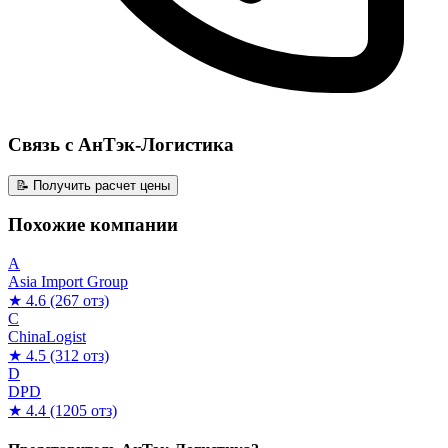
Связь с АнТэк-Логистика
📝 Получить расчет цены
Похожие компании
A
Asia Import Group
★ 4.6
(267 отз)
C
ChinaLogist
★ 4.5
(312 отз)
D
DPD
★ 4.4
(1205 отз)