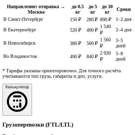
Направление: отправка →
до 0.5
до 5
до 30
Сроки
Москва
кг
кг
кг
В Санкт-Петербург
1–2 дня
150 ₽
280 ₽
890 ₽
1 540
В Екатеринбург
2–4 дня
520 ₽
490 ₽
₽
1 560
3–5
В Новосибирск
380 ₽
500 ₽
дней
₽
2 920
5–8
Во Владивосток
490 ₽
840 ₽
дней
₽
* Тарифы указаны ориентировочно. Для точного расчёта
учитываются тип груза, габариты и доп. услуги.
Калькулятор
Грузоперевозки (FTL/LTL)