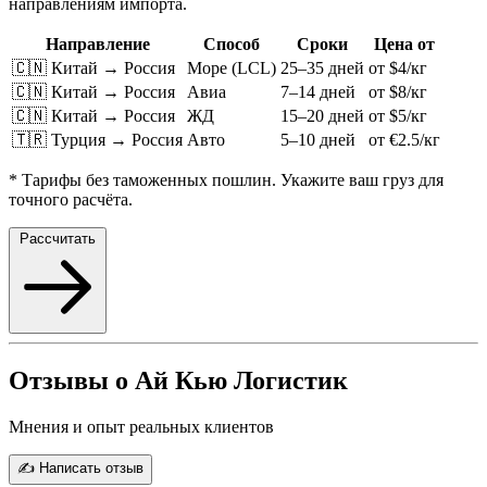
направлениям импорта.
Направление
Способ
Сроки
Цена от
🇨🇳 Китай → Россия
Море (LCL)
25–35 дней
от $4/кг
🇨🇳 Китай → Россия
Авиа
7–14 дней
от $8/кг
🇨🇳 Китай → Россия
ЖД
15–20 дней
от $5/кг
🇹🇷 Турция → Россия
Авто
5–10 дней
от €2.5/кг
* Тарифы без таможенных пошлин. Укажите ваш груз для
точного расчёта.
Рассчитать
Отзывы о Ай Кью Логистик
Мнения и опыт реальных клиентов
✍️ Написать отзыв