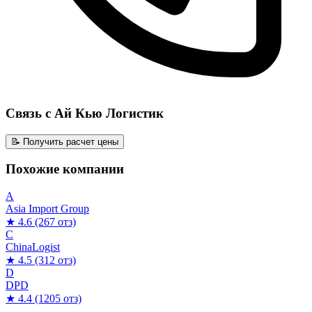
Связь с Ай Кью Логистик
📝 Получить расчет цены
Похожие компании
A
Asia Import Group
★ 4.6
(267 отз)
C
ChinaLogist
★ 4.5
(312 отз)
D
DPD
★ 4.4
(1205 отз)