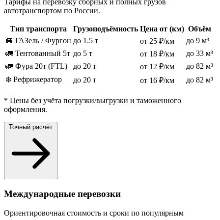
Тарифы на перевозку сборных и полных грузов
автотранспортом по России.
Тип транспорта
Грузоподъёмность
Цена от (км)
Объём
🚐 ГАЗель / Фургон
до 1.5 т
до 9 м³
от 25 ₽/км
🚛 Тентованный 5т
до 5 т
до 33 м³
от 18 ₽/км
🚛 Фура 20т (FTL)
до 20 т
до 82 м³
от 12 ₽/км
❄️ Рефрижератор
до 20 т
до 82 м³
от 16 ₽/км
* Цены без учёта погрузки/выгрузки и таможенного
оформления.
Точный расчёт
Международные перевозки
Ориентировочная стоимость и сроки по популярным