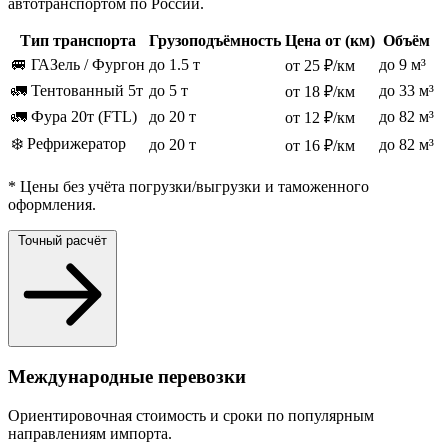
автотранспортом по России.
Тип транспорта
Грузоподъёмность
Цена от (км)
Объём
🚐 ГАЗель / Фургон
до 1.5 т
до 9 м³
от 25 ₽/км
🚛 Тентованный 5т
до 5 т
до 33 м³
от 18 ₽/км
🚛 Фура 20т (FTL)
до 20 т
до 82 м³
от 12 ₽/км
❄️ Рефрижератор
до 20 т
до 82 м³
от 16 ₽/км
* Цены без учёта погрузки/выгрузки и таможенного
оформления.
Точный расчёт
Международные перевозки
Ориентировочная стоимость и сроки по популярным
направлениям импорта.