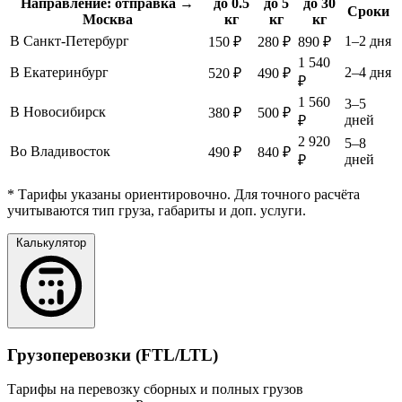
Направление: отправка →
до 0.5
до 5
до 30
Сроки
Москва
кг
кг
кг
В Санкт-Петербург
1–2 дня
150 ₽
280 ₽
890 ₽
1 540
В Екатеринбург
2–4 дня
520 ₽
490 ₽
₽
1 560
3–5
В Новосибирск
380 ₽
500 ₽
дней
₽
2 920
5–8
Во Владивосток
490 ₽
840 ₽
дней
₽
* Тарифы указаны ориентировочно. Для точного расчёта
учитываются тип груза, габариты и доп. услуги.
Калькулятор
Грузоперевозки (FTL/LTL)
Тарифы на перевозку сборных и полных грузов