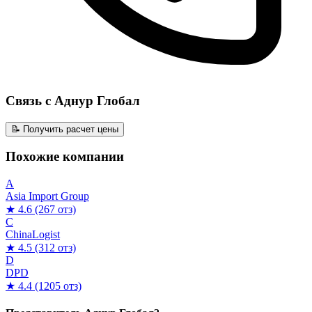
Связь с Аднур Глобал
📝 Получить расчет цены
Похожие компании
A
Asia Import Group
★ 4.6
(267 отз)
C
ChinaLogist
★ 4.5
(312 отз)
D
DPD
★ 4.4
(1205 отз)