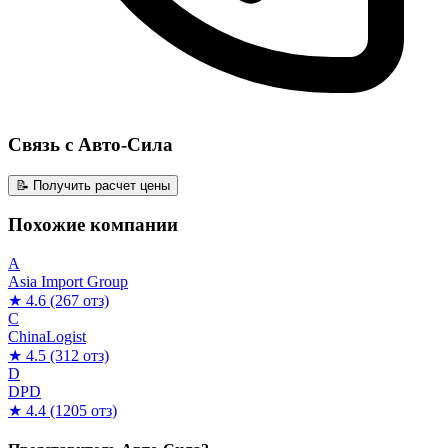
Связь с Авто-Сила
📝 Получить расчет цены
Похожие компании
A
Asia Import Group
★ 4.6
(267 отз)
C
ChinaLogist
★ 4.5
(312 отз)
D
DPD
★ 4.4
(1205 отз)