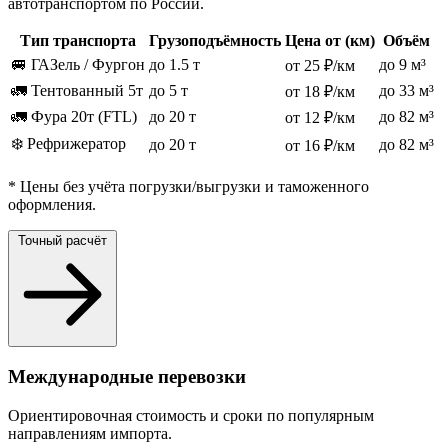
автотранспортом по России.
Тип транспорта
Грузоподъёмность
Цена от (км)
Объём
🚐 ГАЗель / Фургон
до 1.5 т
до 9 м³
от 25 ₽/км
🚛 Тентованный 5т
до 5 т
до 33 м³
от 18 ₽/км
🚛 Фура 20т (FTL)
до 20 т
до 82 м³
от 12 ₽/км
❄️ Рефрижератор
до 20 т
до 82 м³
от 16 ₽/км
* Цены без учёта погрузки/выгрузки и таможенного
оформления.
Точный расчёт
Международные перевозки
Ориентировочная стоимость и сроки по популярным
направлениям импорта.