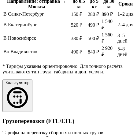
Направление: отправка →
до 0.5
до 5
до 30
Сроки
Москва
кг
кг
кг
В Санкт-Петербург
1–2 дня
150 ₽
280 ₽
890 ₽
1 540
В Екатеринбург
2–4 дня
520 ₽
490 ₽
₽
1 560
3–5
В Новосибирск
380 ₽
500 ₽
дней
₽
2 920
5–8
Во Владивосток
490 ₽
840 ₽
дней
₽
* Тарифы указаны ориентировочно. Для точного расчёта
учитываются тип груза, габариты и доп. услуги.
Калькулятор
Грузоперевозки (FTL/LTL)
Тарифы на перевозку сборных и полных грузов