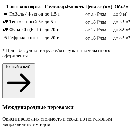
Тип транспорта
Грузоподъёмность
Цена от (км)
Объём
🚐 ГАЗель / Фургон
до 1.5 т
до 9 м³
от 25 ₽/км
🚛 Тентованный 5т
до 5 т
до 33 м³
от 18 ₽/км
🚛 Фура 20т (FTL)
до 20 т
до 82 м³
от 12 ₽/км
❄️ Рефрижератор
до 20 т
до 82 м³
от 16 ₽/км
* Цены без учёта погрузки/выгрузки и таможенного
оформления.
Точный расчёт
Международные перевозки
Ориентировочная стоимость и сроки по популярным
направлениям импорта.