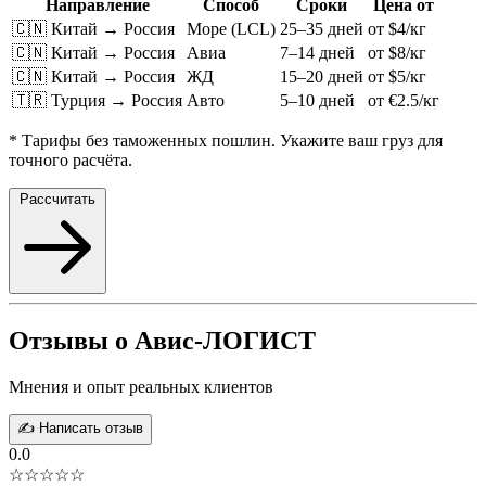
Направление
Способ
Сроки
Цена от
🇨🇳 Китай → Россия
Море (LCL)
25–35 дней
от $4/кг
🇨🇳 Китай → Россия
Авиа
7–14 дней
от $8/кг
🇨🇳 Китай → Россия
ЖД
15–20 дней
от $5/кг
🇹🇷 Турция → Россия
Авто
5–10 дней
от €2.5/кг
* Тарифы без таможенных пошлин. Укажите ваш груз для
точного расчёта.
Рассчитать
Отзывы о Авис-ЛОГИСТ
Мнения и опыт реальных клиентов
✍️ Написать отзыв
0.0
☆☆☆☆☆