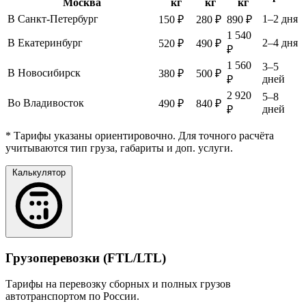
Москва
кг
кг
кг
В Санкт-Петербург
1–2 дня
150 ₽
280 ₽
890 ₽
1 540
В Екатеринбург
2–4 дня
520 ₽
490 ₽
₽
1 560
3–5
В Новосибирск
380 ₽
500 ₽
дней
₽
2 920
5–8
Во Владивосток
490 ₽
840 ₽
дней
₽
* Тарифы указаны ориентировочно. Для точного расчёта
учитываются тип груза, габариты и доп. услуги.
Калькулятор
Грузоперевозки (FTL/LTL)
Тарифы на перевозку сборных и полных грузов
автотранспортом по России.